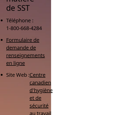
de SST
Téléphone :
1-800-668-4284
Formulaire de
demande de
renseignements
en ligne
Site Web :
Centre
canadien
d'hygiène
et de
sécurité
au travail